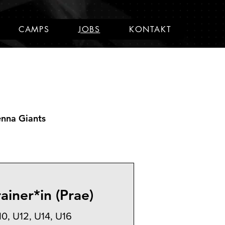
CAMPS
JOBS
KONTAKT
enna Giants
rainer*in (Prae)
0, U12, U14, U16